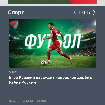
Спорт
1 из 12
СПОРТ
С
Егор Куракин рассудит кировское дерби в
Кубке России
«
07 августа 14:14
304
0