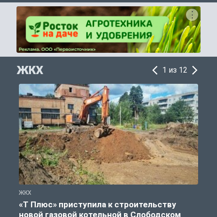
ЖКХ
1 из 12
ЖКХ
Ж
«Т Плюс» приступила к строительству
новой газовой котельной в Слободском