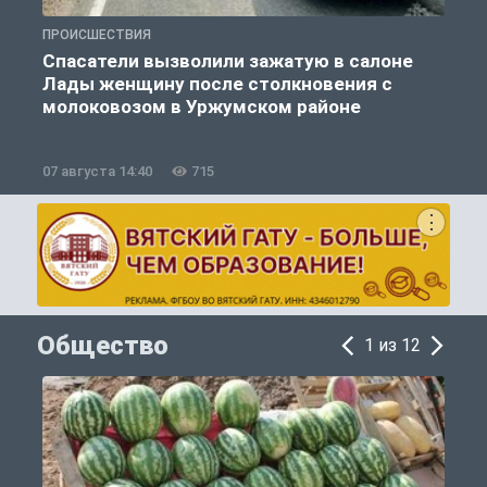
ПРОИСШЕСТВИЯ
П
Спасатели вызволили зажатую в салоне
Лады женщину после столкновения с
молоковозом в Уржумском районе
07 августа 14:40
715
0
Общество
1 из 12