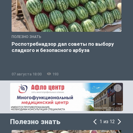
ПОЛЕЗНО ЗНАТЬ
О
Роспотребнадзор дал советы по выбору
сладкого и безопасного арбуза
07 августа 18:00
193
0
Полезно знать
1 из 12