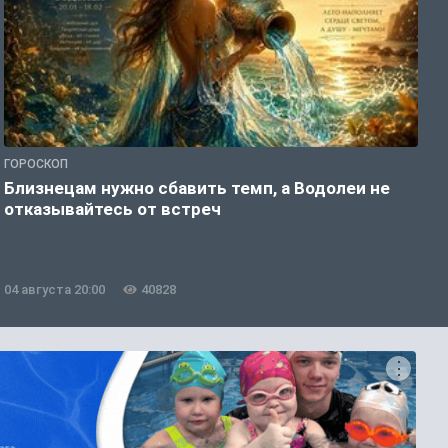
ГОРОСКОП
Г
Близнецам нужно сбавить темп, а Водолеи не
Б
отказывайтесь от встреч
п
04 августа 20:00
40828
0