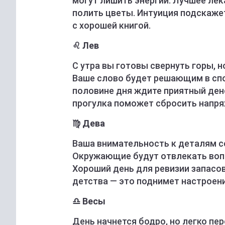
могут лишить энергии. Лучшее лек
полить цветы. Интуиция подскажет
с хорошей книгой.
♌ Лев
С утра вы готовы свернуть горы, н
Ваше слово будет решающим в спор
половине дня ждите приятный ден
прогулка поможет сбросить напря
♍ Дева
Ваша внимательность к деталям с
Окружающие будут отвлекать воп
Хороший день для ревизии запасов
детства — это поднимет настроен
♎ Весы
День начнется бодро, но легко пе