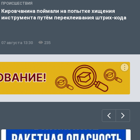
ПРОИСШЕСТВИЯ
З
Кировчанина поймали на попытке хищения
В
инструмента путём переклеивания штрих-кода
в
07 августа 13:30
235
0