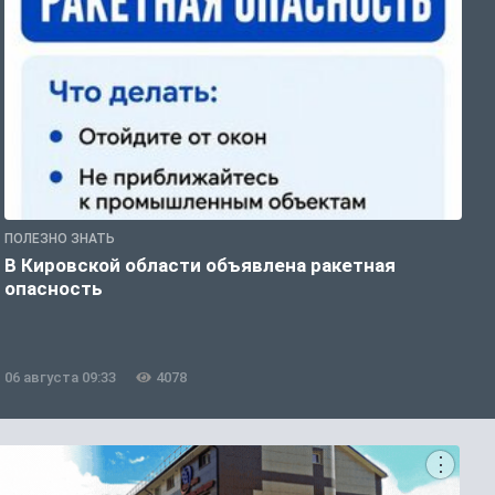
ПОЛЕЗНО ЗНАТЬ
Т
В Кировской области объявлена ракетная
В
опасность
п
06 августа 09:33
4078
0