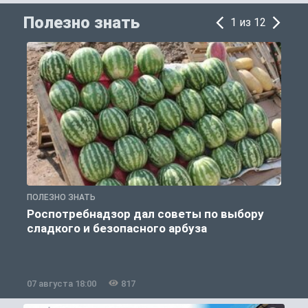
Полезно знать
1 из 12
ПОЛЕЗНО ЗНАТЬ
П
Роспотребнадзор дал советы по выбору
сладкого и безопасного арбуза
07 августа 18:00
817
0