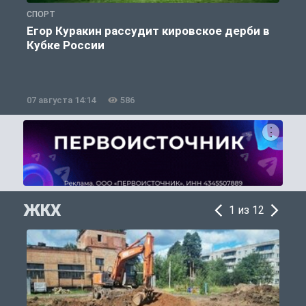
СПОРТ
С
Егор Куракин рассудит кировское дерби в
Кубке России
«
07 августа 14:14
586
0
ЖКХ
1 из 12