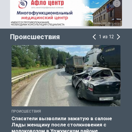
Происшествия
1 из 12
ПРОИСШЕСТВИЯ
П
Спасатели вызволили зажатую в салоне
Лады женщину после столкновения с
молоковозом в Уржумском районе