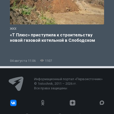
ЖКХ
Ж
«Т Плюс» приступила к строительству
новой газовой котельной в Слободском
04 августа 11:06
1107
0
Информационный портал «Первоисточник»
© 1istochnik, 2011 – 2026 гг.
Все права защищены