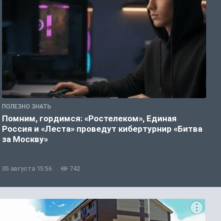
ПОЛЕЗНО ЗНАТЬ
П
Помним, гордимся: «Ростелеком», Единая
А
Россия и «Леста» проведут кибертурнир «Битва
о
за Москву»
05 августа 15:56
742
0