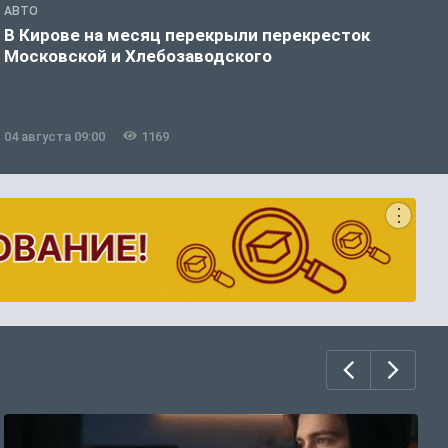
АВТО
П
В Кирове на месяц перекрыли перекресток
В
Московской и Хлебозаводского
04 августа 09:00
1169
0