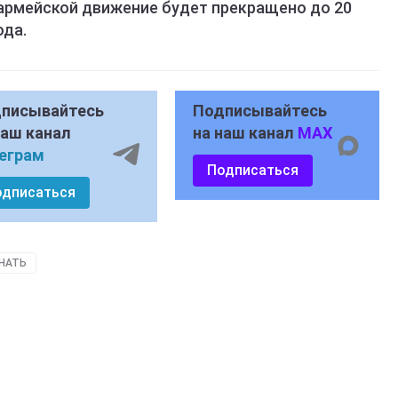
оармейской движение будет прекращено до 20
ода.
писывайтесь
Подписывайтесь
наш канал
на наш канал
MAX
еграм
Подписаться
одписаться
НАТЬ