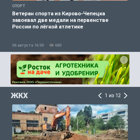
СПОРТ
С
Ветеран спорта из Кирово-Чепецка
завоевал две медали на первенстве
России по лёгкой атлетике
06 августа 16:30
683
0
ЖКХ
1 из 12