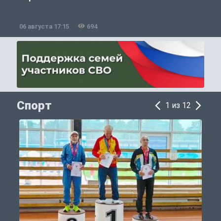
06 августа 17:15
694
0
Спорт
1 из 12