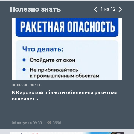
Полезно знать
1 из 12
ПОЛЕЗНО ЗНАТЬ
Т
В Кировской области объявлена ракетная
опасность
06 августа 09:33
3996
0