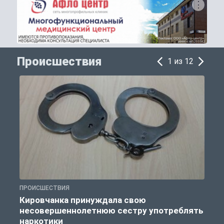
Происшествия
1 из 12
ПРОИСШЕСТВИЯ
П
Кировчанка принуждала свою
несовершеннолетнюю сестру употреблять
к
наркотики