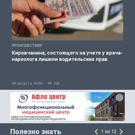
ПРОИСШЕСТВИЯ
О
Кировчанина, состоящего на учете у врача-
нарколога лишили водительских прав
08 августа 16:00
105
0
Полезно знать
1 из 12