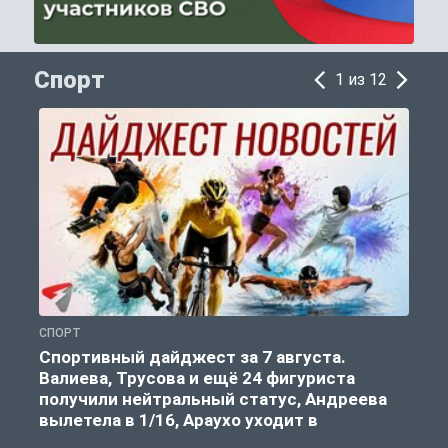
Спорт
1 из 12
СПОРТ
С
Спортивный дайджест за 7 августа.
Валиева, Трусова и ещё 24 фигуриста
получили нейтральный статус, Андреева
вылетела в 1/16, Араухо уходит в
«Ливерпуль»