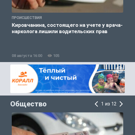
ПРОИСШЕСТВИЯ
П
Кировчанина, состоящего на учете у врача-
нарколога лишили водительских прав
08 августа 16:00
105
0
Общество
1 из 12