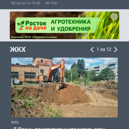
08 августа 10:45
538
0
ЖКХ
1 из 12
ЖКХ
Ж