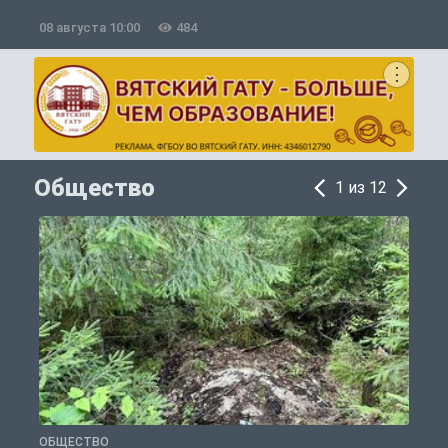
08 августа 10:00
484
0
Общество
1 из 12
ОБЩЕСТВО
О