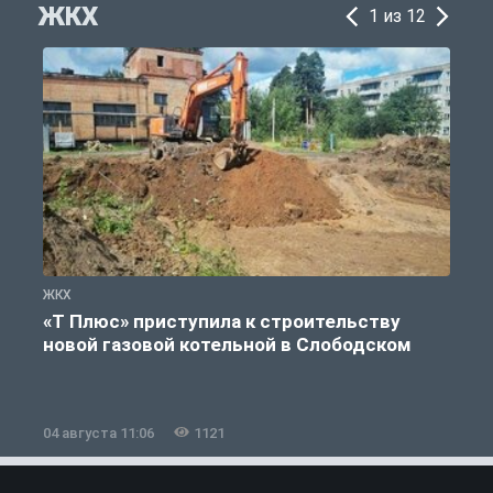
ЖКХ
1 из 12
ЖКХ
Ж
«Т Плюс» приступила к строительству
новой газовой котельной в Слободском
04 августа 11:06
1121
0