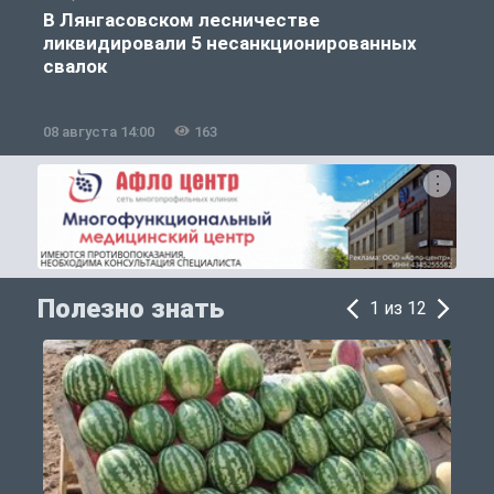
В Лянгасовском лесничестве
ликвидировали 5 несанкционированных
свалок
08 августа 14:00
163
0
Полезно знать
1 из 12