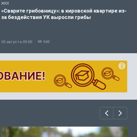
ЖКХ
Ж
«Сварите грибовницу»: в кировской квартире из-
К
за бездействия УК выросли грибы
п
б
03 августа 09:00
949
3