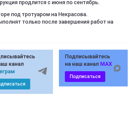
укция продлится с июня по сентябрь.
оре под тротуаром на Некрасова.
ыполнят только после завершения работ на
писывайтесь
Подписывайтесь
наш канал
на наш канал
MAX
еграм
Подписаться
одписаться