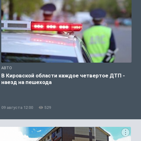
АВТО
О
В Кировской области каждое четвертое ДТП -
С
наезд на пешехода
б
09 августа 12:00
529
0