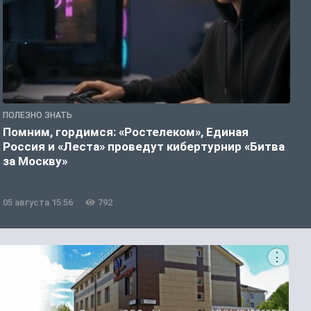
ПОЛЕЗНО ЗНАТЬ
П
Помним, гордимся: «Ростелеком», Единая
А
Россия и «Леста» проведут кибертурнир «Битва
о
за Москву»
05 августа 15:56
792
0