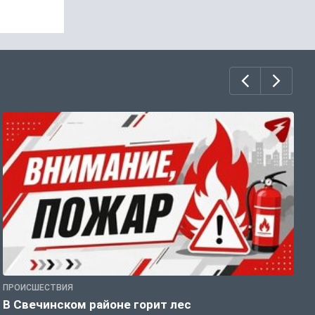
ПРОИСШЕСТВИЯ
П
В Свечинском районе горит лес
В