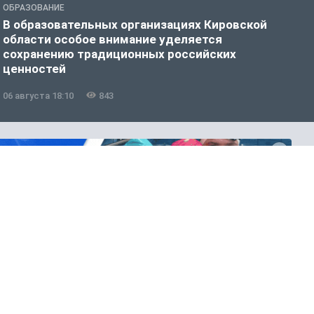
ОБРАЗОВАНИЕ
О
В образовательных организациях Кировской
К
области особое внимание уделяется
т
сохранению традиционных российских
ценностей
06 августа 18:10
843
0