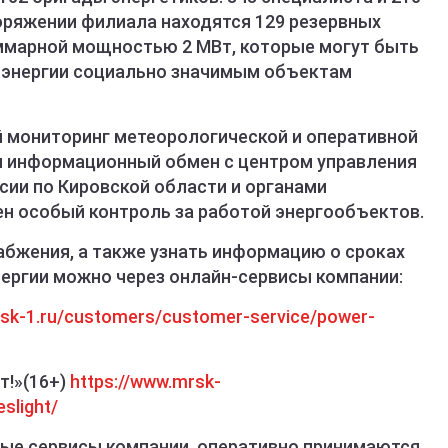
поряжении филиала находятся 129 резервных
ммарной мощностью 2 МВт, которые могут быть
оэнергии социально значимым объектам
 мониторинг метеорологической и оперативной
ан информационный обмен с центром управления
сии по Кировской области и органами
ен особый контроль за работой энергообъектов.
бжения, а также узнать информацию о сроках
ергии можно через онлайн-сервисы компании:
rsk-1.ru/customers/customer-service/power-
т!»(16+)
https://www.mrsk-
slight/
ные сервисы компании, оперативно принимаются