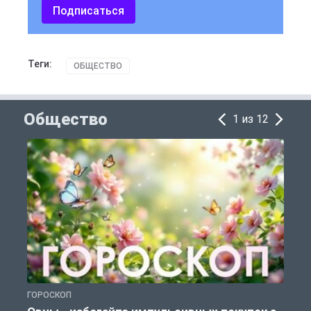
Подписаться
Теги:
ОБЩЕСТВО
Общество
1 из 12
ГОРОСКОП
П