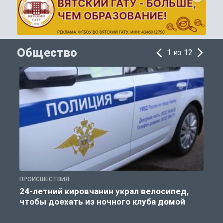
Общество
1 из 12
ПРОИСШЕСТВИЯ
О
24-летний кировчанин украл велосипед,
чтобы доехать из ночного клуба домой