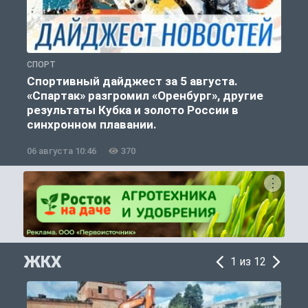
СПОРТ
С
Спортивный дайджест за 5 августа.
«Спартак» разгромил «Оренбург», другие
результаты Кубка и золото России в
синхронном плавании.
06 августа 10:46
370
0
ЖКХ
1 из 12