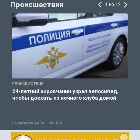
Происшествия
1 из 12
ПРОИСШЕСТВИЯ
П
24-летний кировчанин украл велосипед,
В
чтобы доехать из ночного клуба домой
06 августа 14:00
124
0