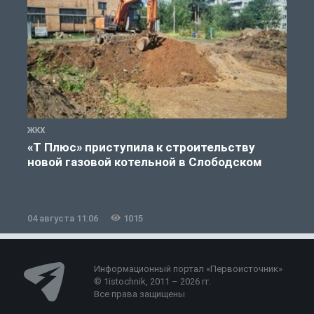
ЖКХ
Ж
«Т Плюс» приступила к строительству
новой газовой котельной в Слободском
04 августа 11:06
1015
0
Информационный портал «Первоисточник»
© 1istochnik, 2011 – 2026 гг.
Все права защищены