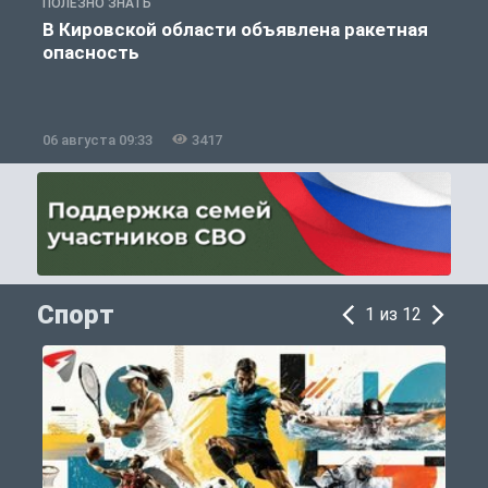
ПОЛЕЗНО ЗНАТЬ
Т
В Кировской области объявлена ракетная
опасность
06 августа 09:33
3417
0
Спорт
1 из 12