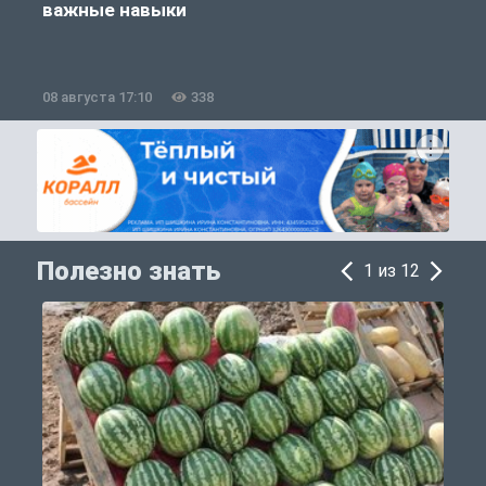
важные навыки
08 августа 17:10
338
0
Полезно знать
1 из 12