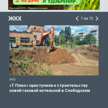
ЖКХ
1 из 12
ЖКХ
Ж
«Т Плюс» приступила к строительству
новой газовой котельной в Слободском