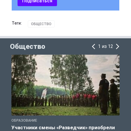
Подписаться
Теги:
ОБЩЕСТВО
Общество
1 из 12
ОБРАЗОВАНИЕ
П
Участники смены «Разведчик» приобрели
К