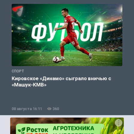
СПОРТ
С
Кировское «Динамо» сыграло вничью с
«Машук-КМВ»
в
08 августа 16:11
360
0