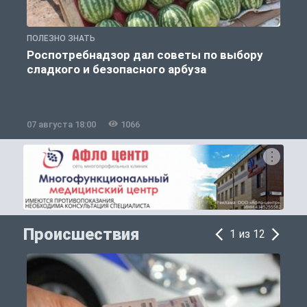
ПОЛЕЗНО ЗНАТЬ
П
Роспотребнадзор дал советы по выбору
сладкого и безопасного арбуза
07 августа 18:00
1066
0
Происшествия
1 из 12