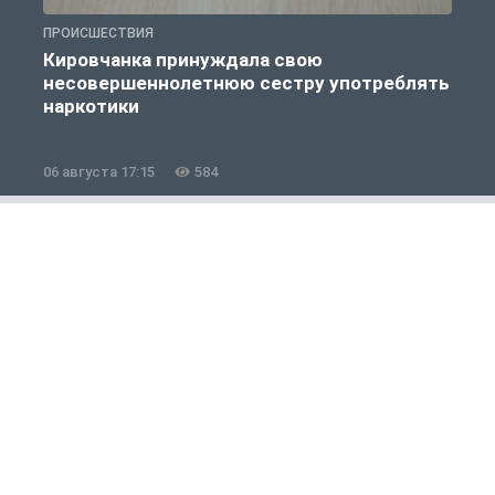
ПРОИСШЕСТВИЯ
П
Кировчанка принуждала свою
несовершеннолетнюю сестру употреблять
к
наркотики
06 августа 17:15
584
0
Общество
1 из 12