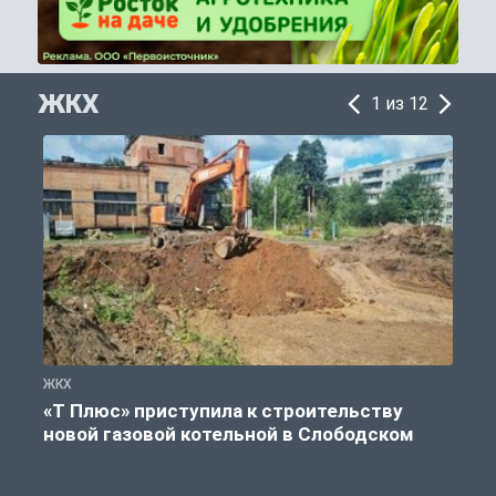
ЖКХ
1 из 12
ЖКХ
Ж
«Т Плюс» приступила к строительству
новой газовой котельной в Слободском