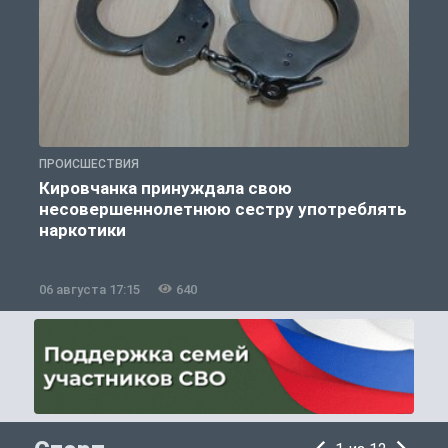
ПРОИСШЕСТВИЯ
П
Кировчанка принуждала свою
несовершеннолетнюю сестру употреблять
к
наркотики
06 августа 17:15
640
0