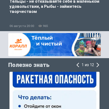
Тельцы - не отказывайте себе в маленьком
удовольствии, а Рыбы - займитесь
творчеством
06 августа 20:00
965
0
Полезно знать
1 из 12