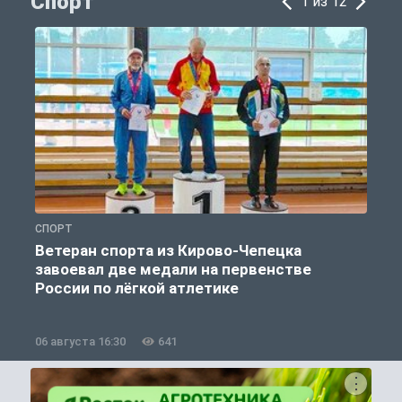
Спорт
1 из 12
СПОРТ
С
Ветеран спорта из Кирово-Чепецка
завоевал две медали на первенстве
России по лёгкой атлетике
06 августа 16:30
641
0