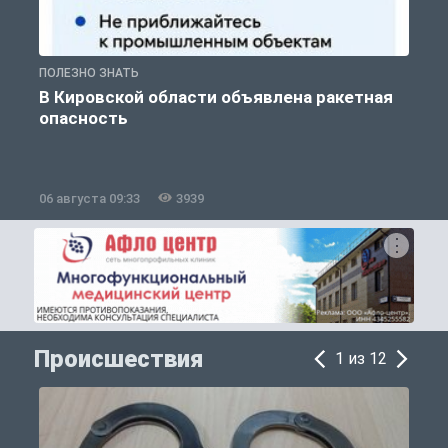
ПОЛЕЗНО ЗНАТЬ
Т
В Кировской области объявлена ракетная
опасность
06 августа 09:33
3939
0
Происшествия
1 из 12