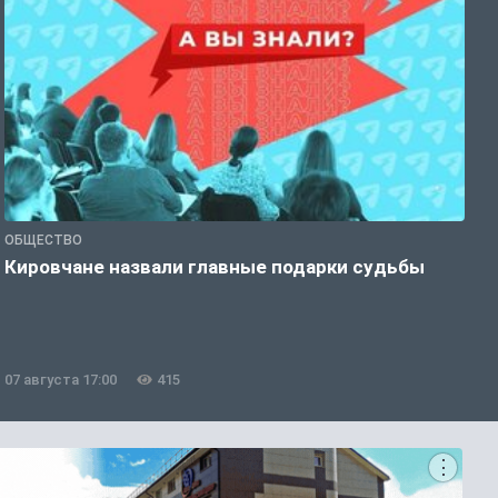
ОБЩЕСТВО
Э
Кировчане назвали главные подарки судьбы
В
о
07 августа 17:00
415
0