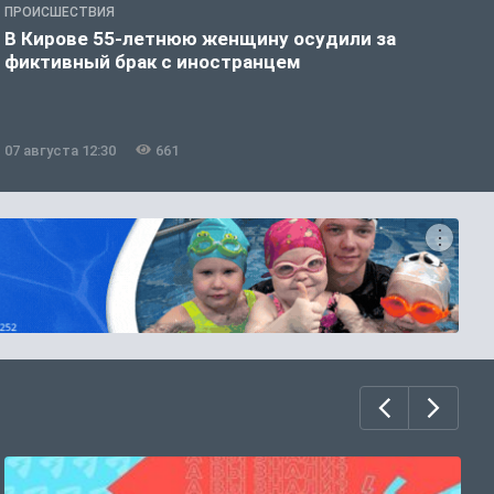
ПРОИСШЕСТВИЯ
П
В Кирове 55-летнюю женщину осудили за
В
фиктивный брак с иностранцем
07 августа 12:30
661
0