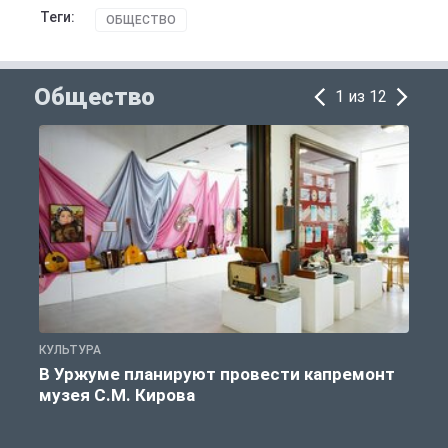
Теги:
ОБЩЕСТВО
Общество
1 из 12
КУЛЬТУРА
П
В Уржуме планируют провести капремонт
музея С.М. Кирова