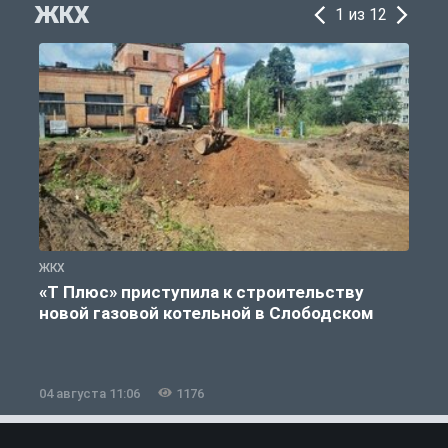
ЖКХ
1 из 12
ЖКХ
Ж
«Т Плюс» приступила к строительству
новой газовой котельной в Слободском
04 августа 11:06
1176
0