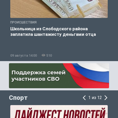
ПРОИСШЕСТВИЯ
П
Школьница из Слободского района
К
заплатила шантажисту деньгами отца
09 августа 14:00
510
0
Спорт
1 из 12