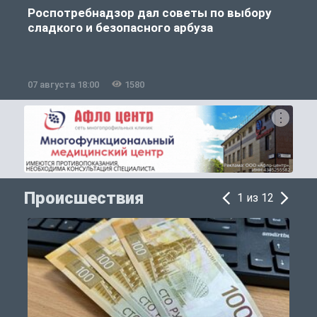
Роспотребнадзор дал советы по выбору
сладкого и безопасного арбуза
07 августа 18:00
1580
0
Происшествия
1 из 12