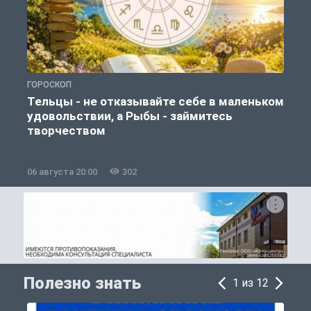
ГОРОСКОП
О
Тельцы - не отказывайте себе в маленьком
удовольствии, а Рыбы - займитесь
творчеством
06 августа 20:00
302
0
Полезно знать
1 из 12