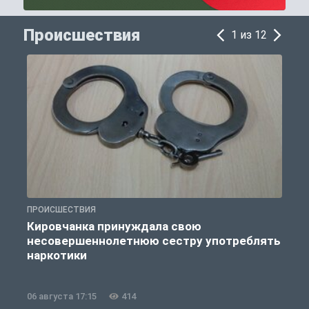
Происшествия
1 из 12
ПРОИСШЕСТВИЯ
П
Кировчанка принуждала свою
несовершеннолетнюю сестру употреблять
к
наркотики
06 августа 17:15
414
0