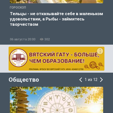
ГОРОСКОП
Г
Тельцы - не отказывайте себе в маленьком
удовольствии, а Рыбы - займитесь
творчеством
06 августа 20:00
302
0
Общество
1 из 12