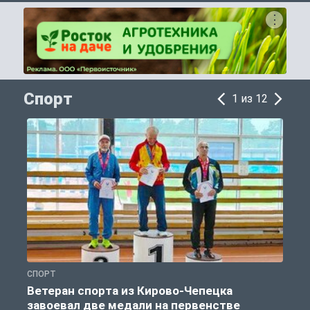
Спорт
1 из 12
СПОРТ
С
Ветеран спорта из Кирово-Чепецка
завоевал две медали на первенстве