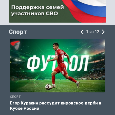
Спорт
1 из 12
СПОРТ
С
Егор Куракин рассудит кировское дерби в
Кубке России
«