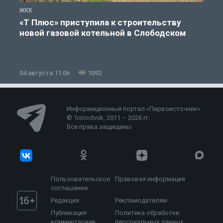
ЖКХ
Ж
«Т Плюс» приступила к строительству
новой газовой котельной в Слободском
04 августа 11:06
1092
0
Информационный портал «Первоисточник»
© 1istochnik, 2011 – 2026 гг.
Все права защищены
Пользовательское
Правовая информация
соглашение
Редакция
Рекламодателям
Публикация
Политика обработки
комментариев
персональных данных