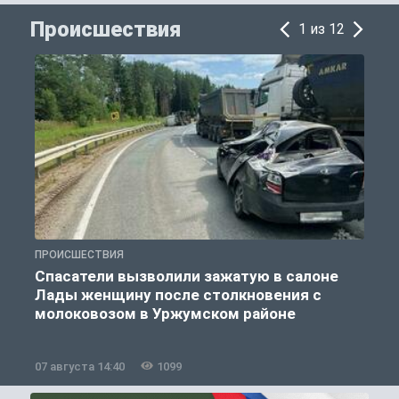
Происшествия
1 из 12
ПРОИСШЕСТВИЯ
П
Спасатели вызволили зажатую в салоне
Лады женщину после столкновения с
молоковозом в Уржумском районе
07 августа 14:40
1099
0