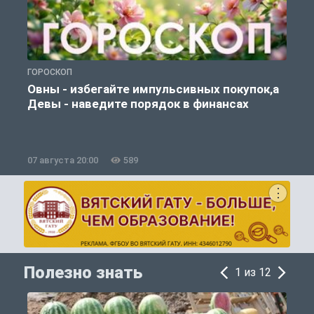
ГОРОСКОП
П
Овны - избегайте импульсивных покупок,а
Девы - наведите порядок в финансах
07 августа 20:00
589
0
Полезно знать
1 из 12