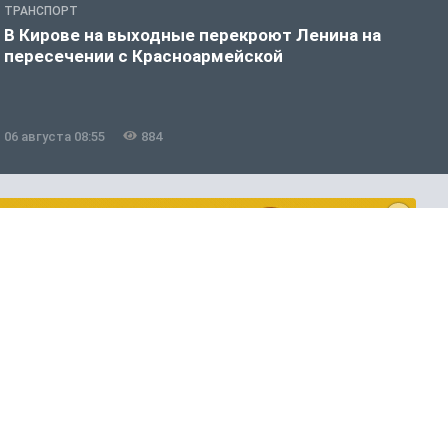
ТРАНСПОРТ
Т
В Кирове на выходные перекроют Ленина на
П
пересечении с Красноармейской
«
06 августа 08:55
884
0