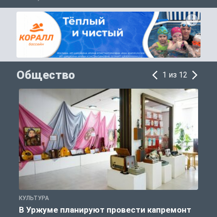
Общество
1 из 12
КУЛЬТУРА
П
В Уржуме планируют провести капремонт