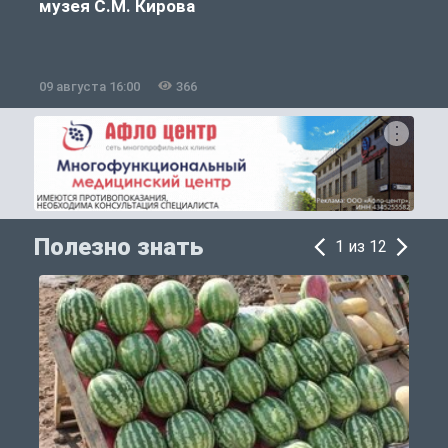
музея С.М. Кирова
09 августа 16:00
366
0
Полезно знать
1 из 12