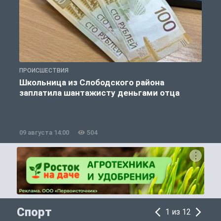
ПРОИСШЕСТВИЯ
П
Школьница из Слободского района
К
заплатила шантажисту деньгами отца
09 августа 14:00
504
0
Спорт
1 из 12