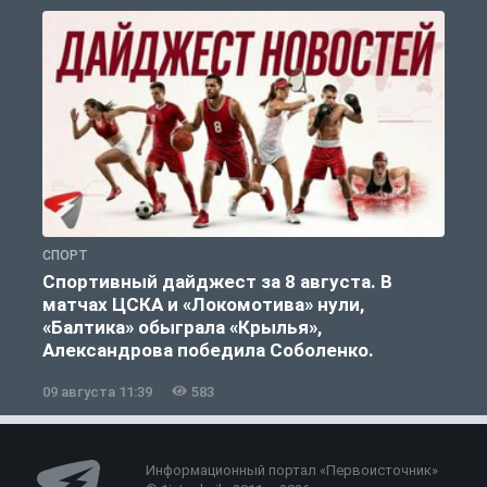
СПОРТ
С
Спортивный дайджест за 8 августа. В
матчах ЦСКА и «Локомотива» нули,
«Балтика» обыграла «Крылья»,
Александрова победила Соболенко.
09 августа 11:39
583
0
Информационный портал «Первоисточник»