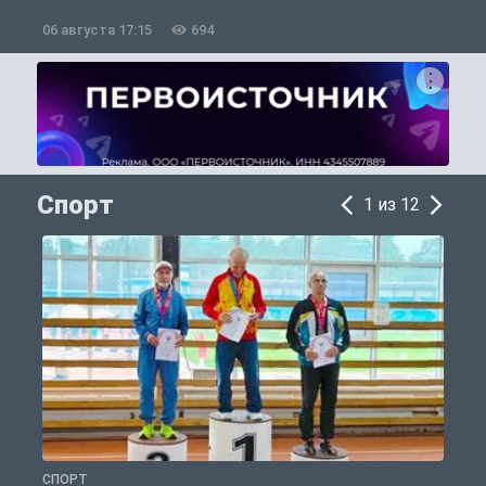
06 августа 17:15
694
0
Спорт
1 из 12
СПОРТ
С