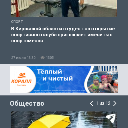
СПОРТ
М
В Кировской области студент на открытие
спортивного клуба приглашает именитых
спортсменов
27 июля 13:30
1305
1
Общество
1 из 12