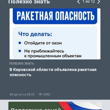
Полезно знать
1 из 12
ПОЛЕЗНО ЗНАТЬ
Т
В Кировской области объявлена ракетная
опасность
06 августа 09:33
3992
0