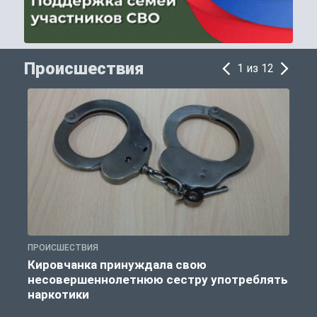
Происшествия
1 из 12
ПРОИСШЕСТВИЯ
П
Кировчанка принуждала свою
несовершеннолетнюю сестру употреблять
к
наркотики