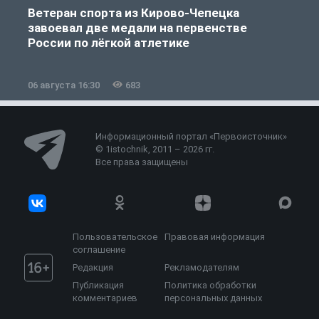
Ветеран спорта из Кирово-Чепецка
завоевал две медали на первенстве
России по лёгкой атлетике
06 августа 16:30
683
0
Информационный портал «Первоисточник»
© 1istochnik, 2011 – 2026 гг.
Все права защищены
Пользовательское
Правовая информация
соглашение
Редакция
Рекламодателям
Публикация
Политика обработки
комментариев
персональных данных