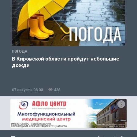
ПОГОДА
Г
В Кировской области пройдут небольшие
дожди
07 августа 06:00
428
0