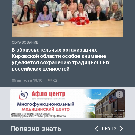
ОБРАЗОВАНИЕ
О
В образовательных организациях
Кировской области особое внимание
п
уделяется сохранению традиционных
российских ценностей
06 августа 18:10
62
0
Полезно знать
1 из 12