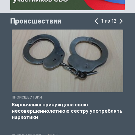
Происшествия
1 из 12
ПРОИСШЕСТВИЯ
П
Кировчанка принуждала свою
несовершеннолетнюю сестру употреблять
к
наркотики