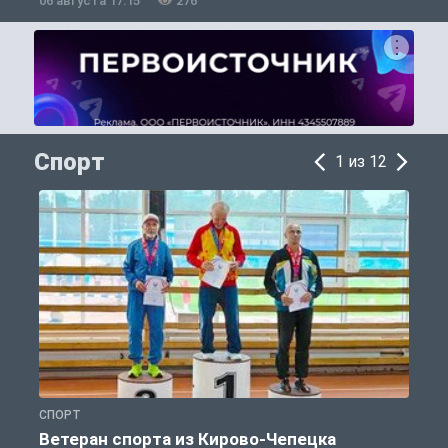
06 августа 17:15
276
0
Спорт
1 из 12
СПОРТ
С
Ветеран спорта из Кирово-Чепецка