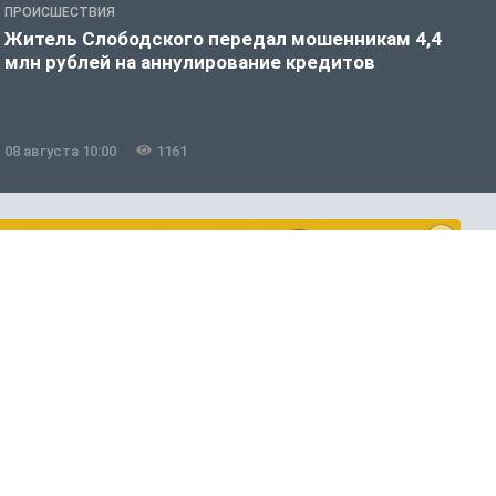
ПРОИСШЕСТВИЯ
П
Житель Слободского передал мошенникам 4,4
С
млн рублей на аннулирование кредитов
ж
08 августа 10:00
1161
0