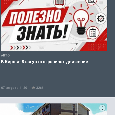
АВТО
П
В Кирове 8 августа ограничат движение
В
о
07 августа 11:30
3266
0