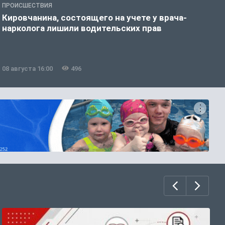
ПРОИСШЕСТВИЯ
О
Кировчанина, состоящего на учете у врача-
В
нарколога лишили водительских прав
н
08 августа 16:00
496
0