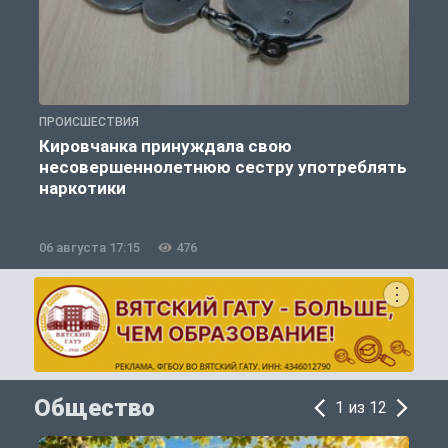
ПРОИСШЕСТВИЯ
П
Кировчанка принуждала свою
несовершеннолетнюю сестру употреблять
к
наркотики
06 августа 17:15
476
0
Общество
1 из 12