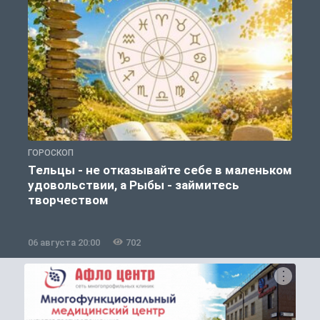
ГОРОСКОП
О
Тельцы - не отказывайте себе в маленьком
удовольствии, а Рыбы - займитесь
творчеством
06 августа 20:00
702
0