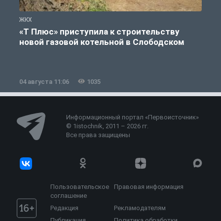
ЖКХ
Ж
«Т Плюс» приступила к строительству
новой газовой котельной в Слободском
04 августа 11:06
1035
0
Информационный портал «Первоисточник»
© 1istochnik, 2011 – 2026 гг.
Все права защищены
Пользовательское
Правовая информация
соглашение
Редакция
Рекламодателям
Публикация
Политика обработки