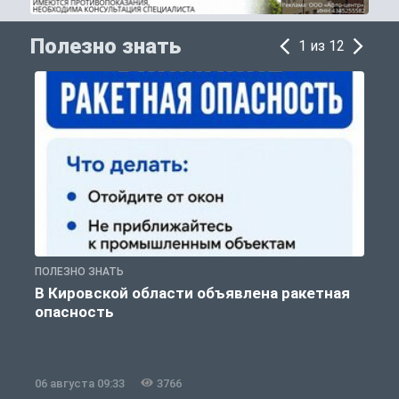
Полезно знать
1 из 12
ПОЛЕЗНО ЗНАТЬ
Т
В Кировской области объявлена ракетная
опасность
06 августа 09:33
3766
0