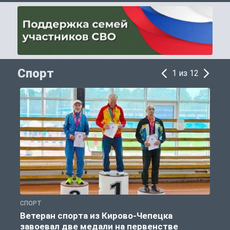
Спорт
1 из 12
СПОРТ
С
Ветеран спорта из Кирово-Чепецка
завоевал две медали на первенстве