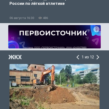
России по лёгкой атлетике
06 августа 16:30
486
0
ЖКХ
1 из 12