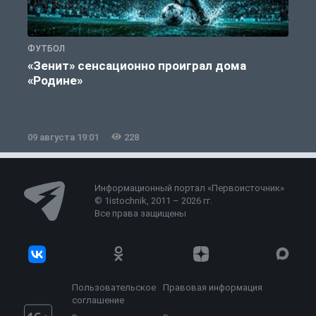
ФУТБОЛ
С
«Зенит» сенсационно проиграл дома
«Родине»
09 августа 19:01
228
0
Информационный портал «Первоисточник»
© 1istochnik, 2011 – 2026 гг.
Все права защищены
Пользовательское
Правовая информация
соглашение