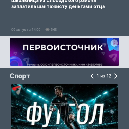
Школьница из Слободского района
К
заплатила шантажисту деньгами отца
09 августа 14:00
543
0
Спорт
1 из 12