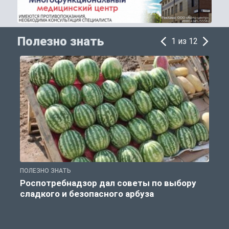
Полезно знать
1 из 12
ПОЛЕЗНО ЗНАТЬ
П
Роспотребнадзор дал советы по выбору
сладкого и безопасного арбуза