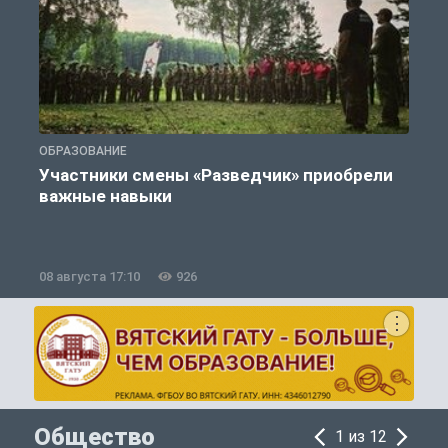
ОБРАЗОВАНИЕ
О
Участники смены «Разведчик» приобрели
важные навыки
08 августа 17:10
926
0
Общество
1 из 12