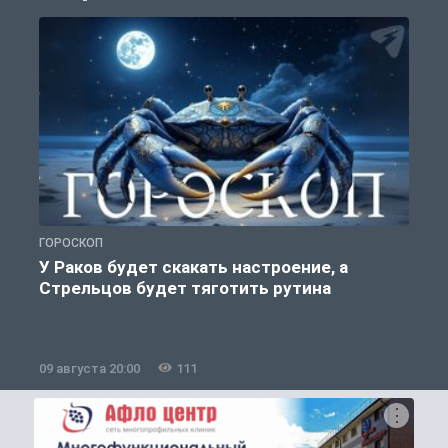
ГОРОСКОП
О
У Раков будет скакать настроение, а
Стрельцов будет тяготить рутина
09 августа 20:00
111
0