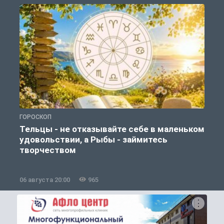
ГОРОСКОП
О
Тельцы - не отказывайте себе в маленьком
удовольствии, а Рыбы - займитесь
творчеством
06 августа 20:00
965
0