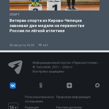
СПОРТ
С
Ветеран спорта из Кирово-Чепецка
завоевал две медали на первенстве
России по лёгкой атлетике
06 августа 16:30
641
0
Информационный портал «Первоисточник»
© 1istochnik, 2011 – 2026 гг.
Все права защищены
Пользовательское
Правовая информация
соглашение
Редакция
Рекламодателям