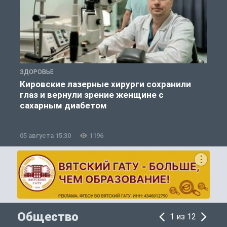
ЗДОРОВЬЕ
П
Кировские лазерные хирурги сохранили
глаз и вернули зрение женщине с
сахарным диабетом
05 августа 15:30
1196
0
Общество
1 из 12