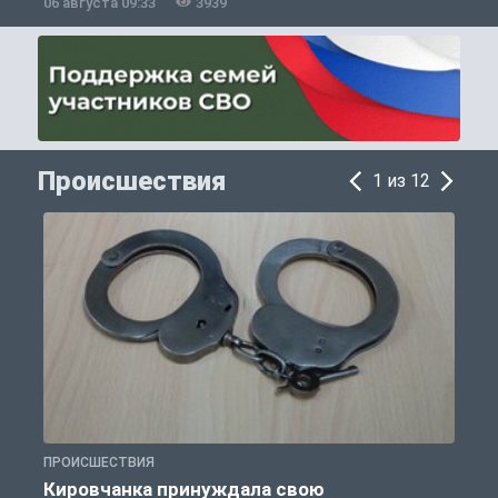
06 августа 09:33
3939
0
Происшествия
1 из 12
ПРОИСШЕСТВИЯ
П
Кировчанка принуждала свою