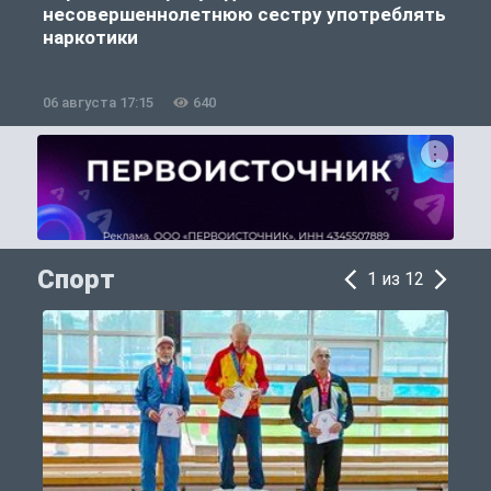
несовершеннолетнюю сестру употреблять
к
наркотики
06 августа 17:15
640
0
Спорт
1 из 12