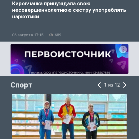
Кировчанка принуждала свою
несовершеннолетнюю сестру употреблять
к
наркотики
06 августа 17:15
689
0
Спорт
1 из 12