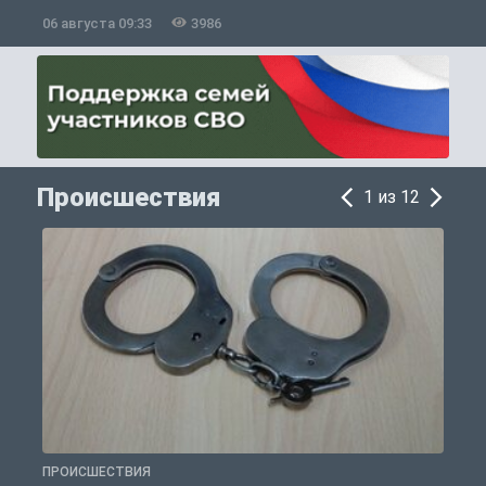
06 августа 09:33
3986
0
Происшествия
1 из 12
ПРОИСШЕСТВИЯ
П