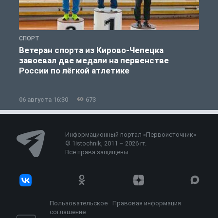
СПОРТ
С
Ветеран спорта из Кирово-Чепецка
завоевал две медали на первенстве
России по лёгкой атлетике
06 августа 16:30
673
0
Информационный портал «Первоисточник»
© 1istochnik, 2011 – 2026 гг.
Все права защищены
Пользовательское
Правовая информация
соглашение