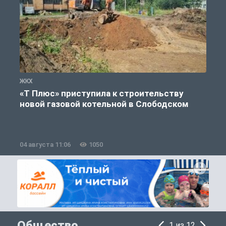
ЖКХ
Ж
«Т Плюс» приступила к строительству
новой газовой котельной в Слободском
04 августа 11:06
1050
0
Общество
1 из 12