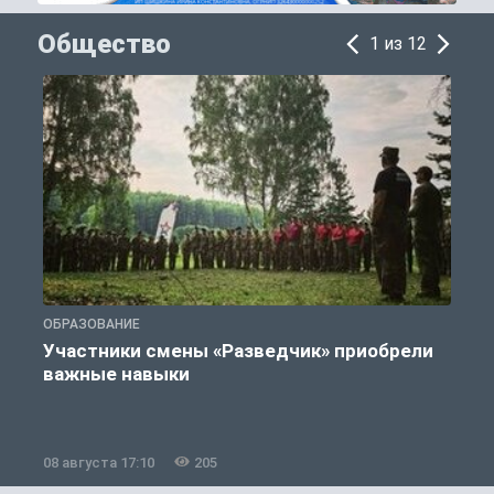
Общество
1 из 12
ОБРАЗОВАНИЕ
П
Участники смены «Разведчик» приобрели
К
важные навыки
08 августа 17:10
205
0