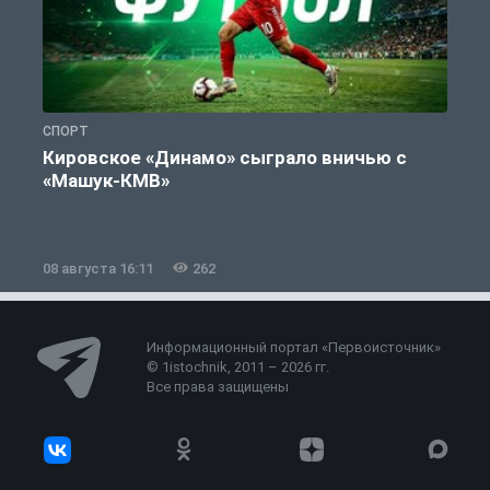
СПОРТ
С
Кировское «Динамо» сыграло вничью с
«Машук-КМВ»
в
08 августа 16:11
262
0
Информационный портал «Первоисточник»
© 1istochnik, 2011 – 2026 гг.
Все права защищены