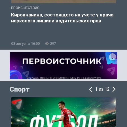
ПРОИСШЕСТВИЯ
П
Кировчанина, состоящего на учете у врача-
нарколога лишили водительских прав
08 августа 16:00
297
0
Спорт
1 из 12