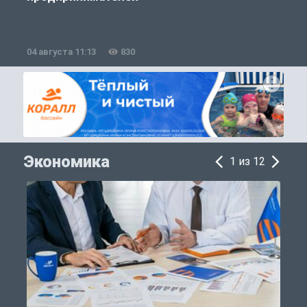
04 августа 11:13
830
2
Экономика
1 из 12