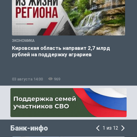
ЭКОНОМИКА
Э
Кировская область направит 2,7 млрд
рублей на поддержку аграриев
03 августа 14:00
969
3
Банк-инфо
1 из 12