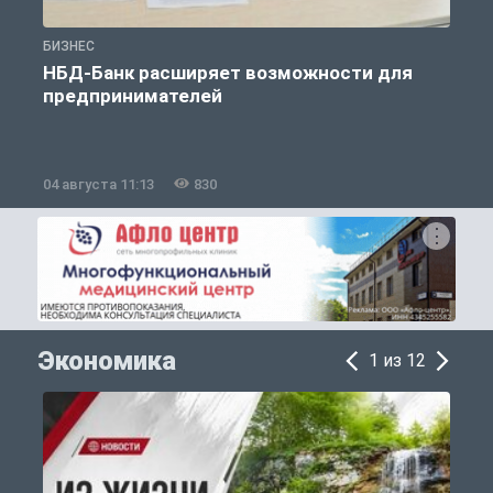
БИЗНЕС
Б
НБД-Банк расширяет возможности для
предпринимателей
04 августа 11:13
830
2
Экономика
1 из 12