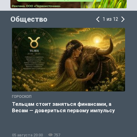
Общество
1 из 12
ГОРОСКОП
П
Тельцам стоит заняться финансами, а
Весам — довериться первому импульсу
05 августа 20:00
757
0