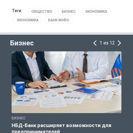
Теги:
ОБЩЕСТВО
БИЗНЕС
ЭКОНОМИКА
ЭКОНОМИКА
БАНК-ИНФО
Бизнес
1 из 12
БИЗНЕС
Б
НБД-Банк расширяет возможности для
предпринимателей