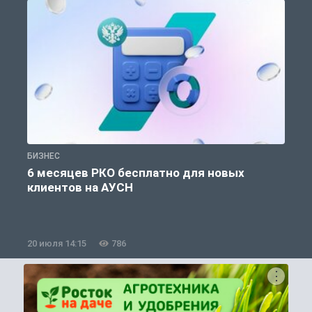
БИЗНЕС
Б
6 месяцев РКО бесплатно для новых
клиентов на АУСН
20 июля 14:15
786
0