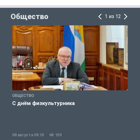
Общество
1 из 12
ОБЩЕСТВО
П
С днём физкультурника
08 августа 09:10
159
0