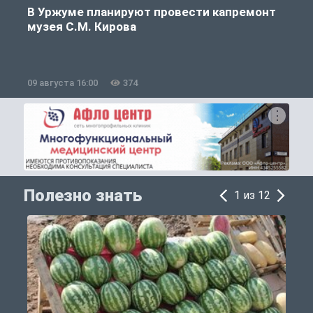
В Уржуме планируют провести капремонт
музея С.М. Кирова
09 августа 16:00
374
0
Полезно знать
1 из 12