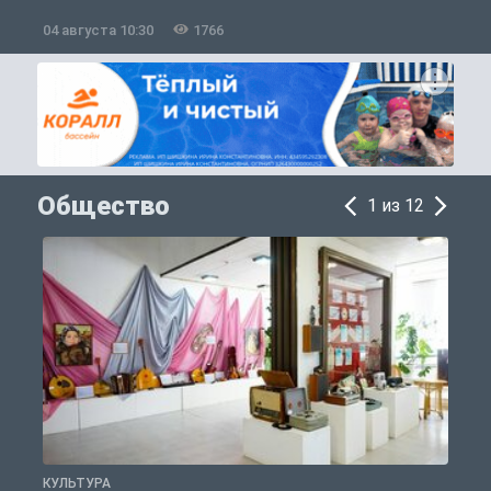
04 августа 10:30
1766
0
Общество
1 из 12
КУЛЬТУРА
П