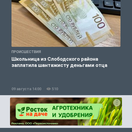
ПРОИСШЕСТВИЯ
П
Школьница из Слободского района
К
заплатила шантажисту деньгами отца
09 августа 14:00
510
0