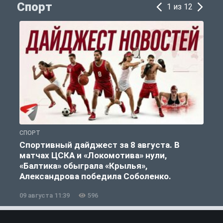
Спорт
1 из 12
СПОРТ
С
Спортивный дайджест за 8 августа. В
матчах ЦСКА и «Локомотива» нули,
«Балтика» обыграла «Крылья»,
Александрова победила Соболенко.
09 августа 11:39
596
0