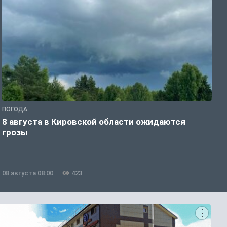
ПОГОДА
Г
8 августа в Кировской области ожидаются
О
грозы
-
08 августа 08:00
423
0