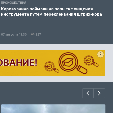
ПРОИСШЕСТВИЯ
П
Кировчанина поймали на попытке хищения
В
инструмента путём переклеивания штрих-кода
ф
07 августа 13:30
827
0