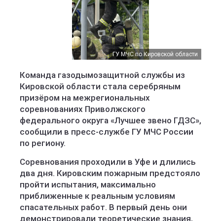
ГУ МЧС по Кировской области
ГУ МЧС по Кировской области
ГУ МЧС по Кировской области
Команда газодымозащитной службы из
Кировской области стала серебряным
призёром на межрегиональных
соревнованиях Приволжского
федерального округа «Лучшее звено ГДЗС»,
сообщили в пресс-службе ГУ МЧС России
по региону.
Соревнования проходили в Уфе и длились
два дня. Кировским пожарным предстояло
пройти испытания, максимально
приближенные к реальным условиям
спасательных работ. В первый день они
демонстрировали теоретические знания,