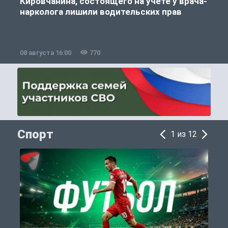
Кировчанина, состоящего на учете у врача-
нарколога лишили водительских прав
08 августа 16:00
770
0
Спорт
1 из 12