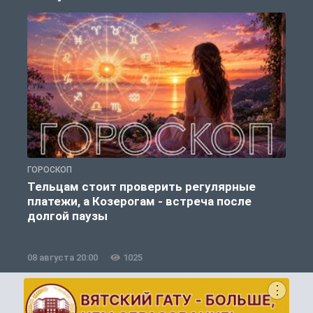
ГОРОСКОП
О
Тельцам стоит проверить регулярные
платежи, а Козерогам - встреча после
долгой паузы
08 августа 20:00
1025
0