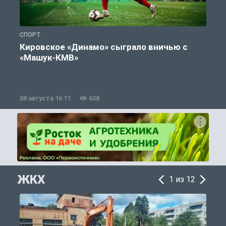
СПОРТ
С
Кировское «Динамо» сыграло вничью с
«Машук-КМВ»
в
08 августа 16:11
638
0
ЖКХ
1 из 12