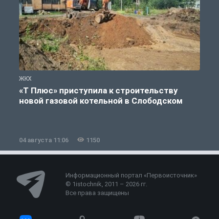
ЖКХ
Ж
«Т Плюс» приступила к строительству
новой газовой котельной в Слободском
04 августа 11:06
1150
0
Информационный портал «Первоисточник»
© 1istochnik, 2011 – 2026 гг.
Все права защищены