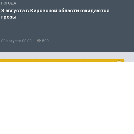
ПОГОДА
Г
8 августа в Кировской области ожидаются
О
грозы
-
08 августа 08:00
509
0