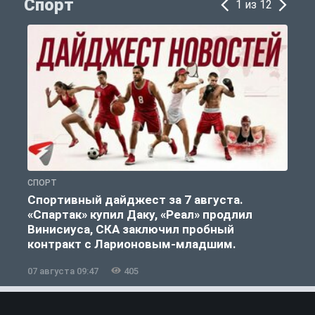
Спорт
1 из 12
СПОРТ
С
Спортивный дайджест за 7 августа.
«Спартак» купил Даку, «Реал» продлил
Винисиуса, СКА заключил пробный
контракт с Ларионовым-младшим.
07 августа 09:47
405
0