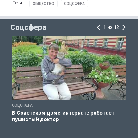
Теги:
ОБЩЕСТВО
СОЦСФЕРА
Соцсфера
1 из 12
СОЦСФЕРА
С
В Советском доме-интернате работает
пушистый доктор