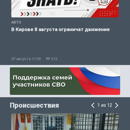
АВТО
П
В Кирове 8 августа ограничат движение
07 августа 11:30
312
0
Происшествия
1 из 12