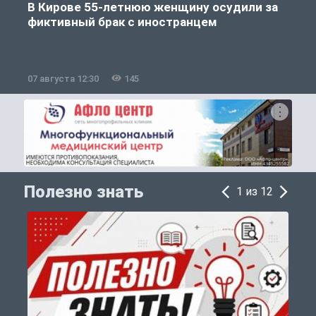
В Кирове 55-летнюю женщину осудили за
фиктивный брак с иностранцем
07 августа 12:30
145
0
Полезно знать
1 из 12