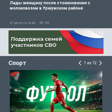
Лады женщину после столкновения с
молоковозом в Уржумском районе
07 августа 14:40
705
0
Спорт
1 из 12