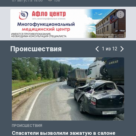
07 августа 18:00
158
0
Происшествия
1 из 12
ПРОИСШЕСТВИЯ
П
Спасатели вызволили зажатую в салоне