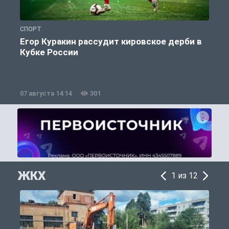
СПОРТ
С
Егор Куракин рассудит кировское дерби в
Кубке России
«
07 августа 14:14
301
0
ЖКХ
1 из 12