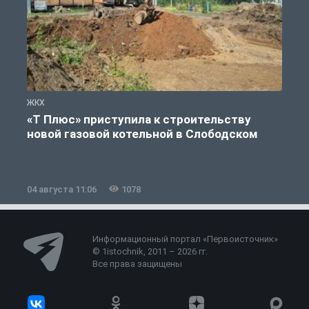
ЖКХ
Ж
«Т Плюс» приступила к строительству
новой газовой котельной в Слободском
04 августа 11:06
1078
0
Информационный портал «Первоисточник»
© 1istochnik, 2011 – 2026 гг.
Все права защищены