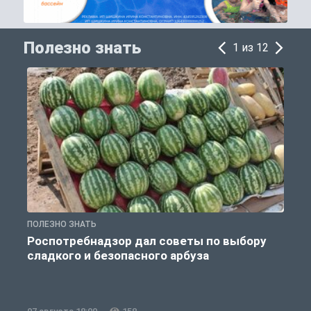
Полезно знать
1 из 12
ПОЛЕЗНО ЗНАТЬ
П
Роспотребнадзор дал советы по выбору
сладкого и безопасного арбуза