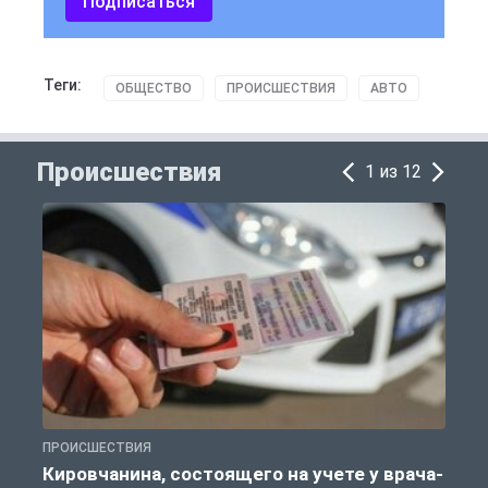
Подписаться
Теги:
ОБЩЕСТВО
ПРОИСШЕСТВИЯ
АВТО
Происшествия
1 из 12
ПРОИСШЕСТВИЯ
П
Кировчанина, состоящего на учете у врача-