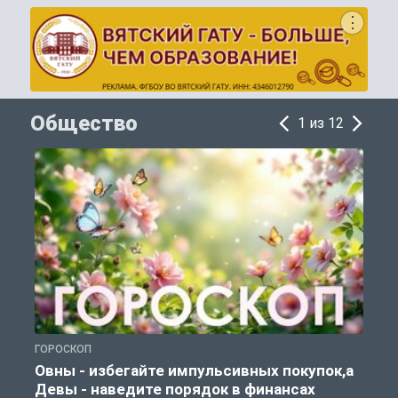
Общество
1 из 12
ГОРОСКОП
П
Овны - избегайте импульсивных покупок,а
Девы - наведите порядок в финансах