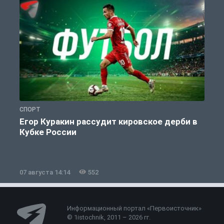
СПОРТ
С
Егор Куракин рассудит кировское дерби в
Кубке России
«
07 августа 14:14
552
0
Информационный портал «Первоисточник»
© 1istochnik, 2011 – 2026 гг.