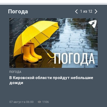
Погода
1 из 12
ПОГОДА
П
В Кировской области пройдут небольшие
дожди
07 августа 06:00
1106
0