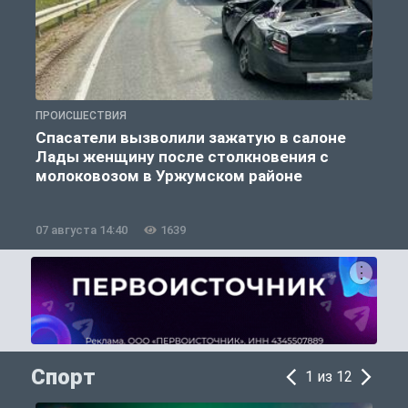
ПРОИСШЕСТВИЯ
П
Спасатели вызволили зажатую в салоне
Лады женщину после столкновения с
молоковозом в Уржумском районе
07 августа 14:40
1639
0
Спорт
1 из 12