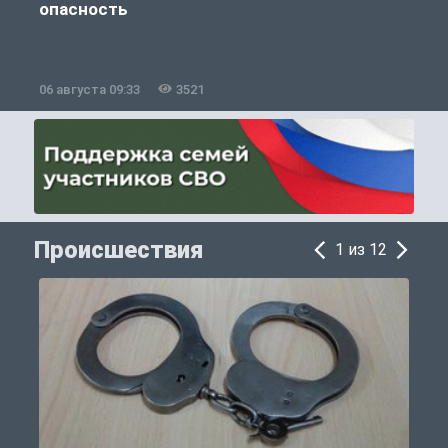
опасность
06 августа 09:33
3521
0
Происшествия
1 из 12