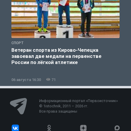
СПОРТ
С
Ветеран спорта из Кирово-Чепецка
завоевал две медали на первенстве
России по лёгкой атлетике
06 августа 16:30
71
0
Информационный портал «Первоисточник»
© 1istochnik, 2011 – 2026 гг.
Все права защищены