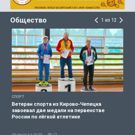
Общество
1 из 12
СПОРТ
О
Ветеран спорта из Кирово-Чепецка
завоевал две медали на первенстве
России по лёгкой атлетике
06 августа 16:30
71
0