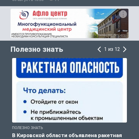
Полезно знать
1 из 12
ПОЛЕЗНО ЗНАТЬ
Т
В Кировской области объявлена ракетная