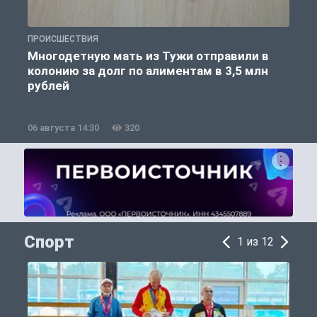
ПРОИСШЕСТВИЯ
П
Многодетную мать из Тужи отправили в
колонию за долг по алиментам в 3,5 млн
рублей
06 августа 14:30
320
0
Спорт
1 из 12