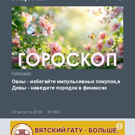
ГОРОСКОП
П
Овны - избегайте импульсивных покупок,а
Девы - наведите порядок в финансах
07 августа 20:00
856
0