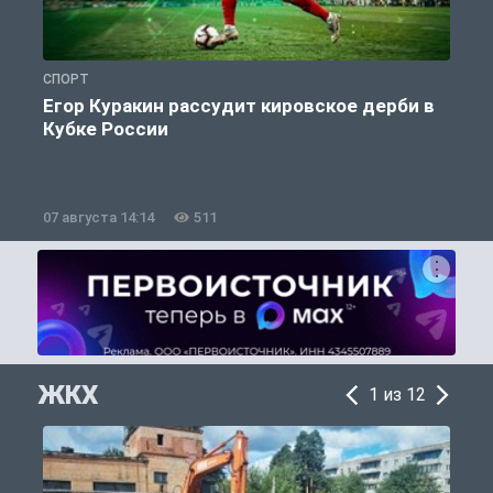
СПОРТ
С
Егор Куракин рассудит кировское дерби в
Кубке России
«
07 августа 14:14
511
0
ЖКХ
1 из 12