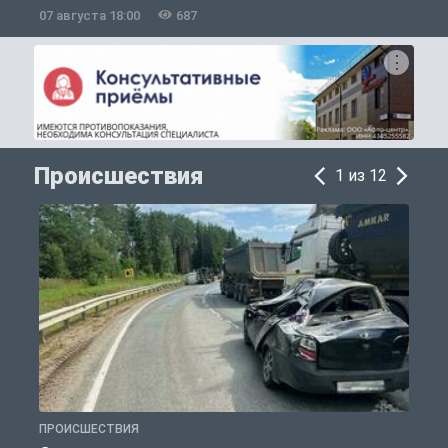
07 августа 18:00
687
0
Происшествия
1 из 12
ПРОИСШЕСТВИЯ
П