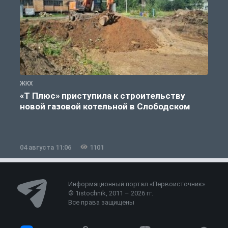
ЖКХ
Ж
«Т Плюс» приступила к строительству
новой газовой котельной в Слободском
04 августа 11:06
1101
0
Информационный портал «Первоисточник»
© 1istochnik, 2011 – 2026 гг.
Все права защищены