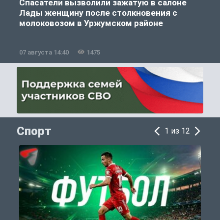
Спасатели вызволили зажатую в салоне
Лады женщину после столкновения с
молоковозом в Уржумском районе
07 августа 14:40
1475
0
Спорт
1 из 12