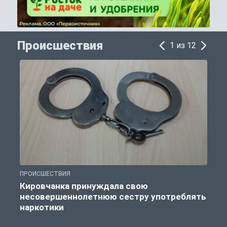
Происшествия
1 из 12
ПРОИСШЕСТВИЯ
П
Кировчанка принуждала свою
несовершеннолетнюю сестру употреблять
к
наркотики