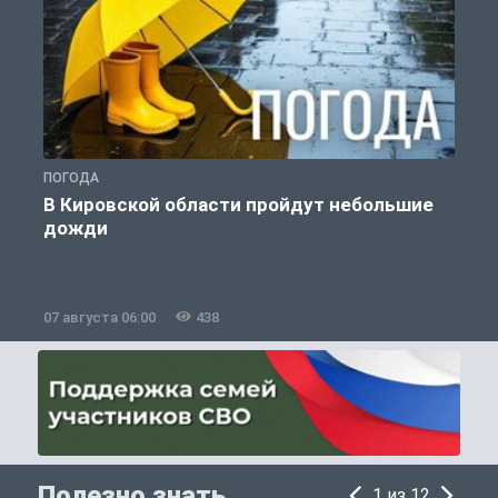
ПОГОДА
Г
В Кировской области пройдут небольшие
дожди
07 августа 06:00
438
0
Полезно знать
1 из 12