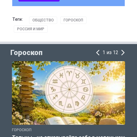
Теги:
ОБЩЕСТВО
ГОРОСКОП
РОССИЯ И МИР
Гороскоп
1 из 12
ГОРОСКОП
Г