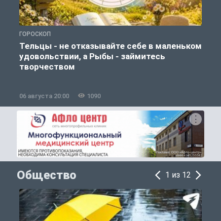
ГОРОСКОП
Г
Тельцы - не отказывайте себе в маленьком
удовольствии, а Рыбы - займитесь
творчеством
06 августа 20:00
1090
0
Общество
1 из 12