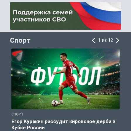
Спорт
1 из 12
СПОРТ
С
Егор Куракин рассудит кировское дерби в
Кубке России
«