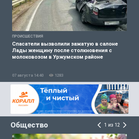
ПРОИСШЕСТВИЯ
П
Спасатели вызволили зажатую в салоне
Лады женщину после столкновения с
молоковозом в Уржумском районе
07 августа 14:40
1283
0
Общество
1 из 12