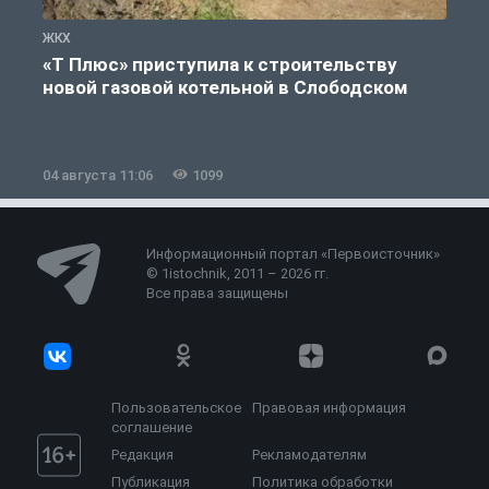
ЖКХ
Ж
«Т Плюс» приступила к строительству
новой газовой котельной в Слободском
04 августа 11:06
1099
0
Информационный портал «Первоисточник»
© 1istochnik, 2011 – 2026 гг.
Все права защищены
Пользовательское
Правовая информация
соглашение
Редакция
Рекламодателям
Публикация
Политика обработки