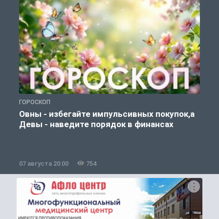
ГОРОСКОП
П
Овны - избегайте импульсивных покупок,а
Девы - наведите порядок в финансах
07 августа 20:00
754
0