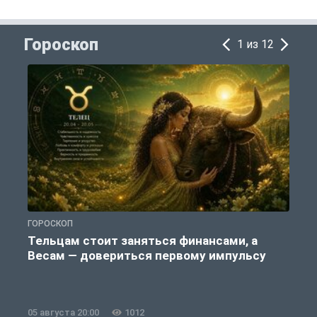
Гороскоп
1 из 12
ГОРОСКОП
Г
Тельцам стоит заняться финансами, а
Весам — довериться первому импульсу
05 августа 20:00
1012
0