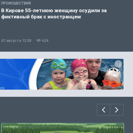
ПРОИСШЕСТВИЯ
П
В Кирове 55-летнюю женщину осудили за
В
фиктивный брак с иностранцем
07 августа 12:30
624
0