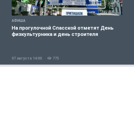
АФИША
На прогулочной Спасской отметят День
физкультурника и день строителя
07 августа 14:00
775
3
Банк-инфо
1 из 12