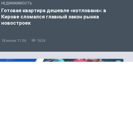
НЕДВИЖИМОСТЬ
Н
Готовая квартира дешевле «котлована»: в
Ж
Кирове сломался главный закон рынка
4
новостроек
18 июня 11:36
1624
1