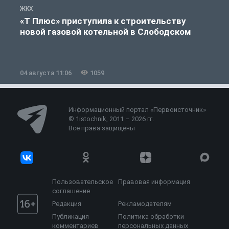
ЖКХ
Ж
«Т Плюс» приступила к строительству
новой газовой котельной в Слободском
04 августа 11:06
1059
0
Информационный портал «Первоисточник»
© 1istochnik, 2011 – 2026 гг.
Все права защищены
Пользовательское
Правовая информация
соглашение
Редакция
Рекламодателям
Публикация
Политика обработки
комментариев
персональных данных