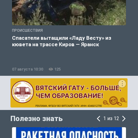
ПРОИСШЕСТВИЯ
О
Спасатели вытащили «Ладу Весту» из
кювета на трассе Киров — Яранск
07 августа 10:30
125
0
Полезно знать
1 из 12