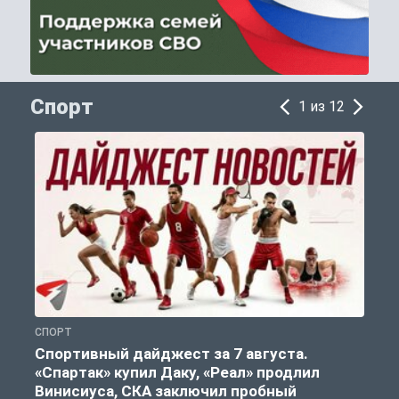
Спорт
1 из 12
СПОРТ
С
Спортивный дайджест за 7 августа.
«Спартак» купил Даку, «Реал» продлил
Винисиуса, СКА заключил пробный