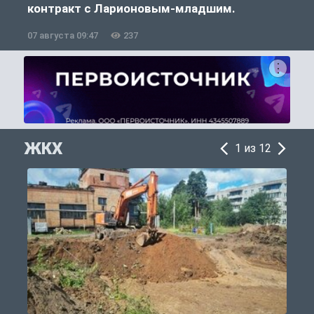
контракт с Ларионовым-младшим.
07 августа 09:47
237
0
ЖКХ
1 из 12