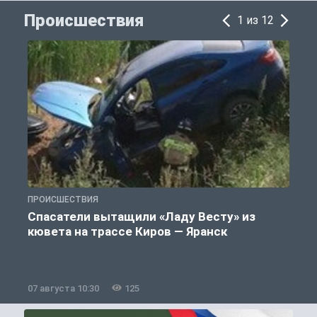
Происшествия
1 из 12
ПРОИСШЕСТВИЯ
П
Спасатели вытащили «Ладу Весту» из
кювета на трассе Киров — Яранск
07 августа 10:30
125
0